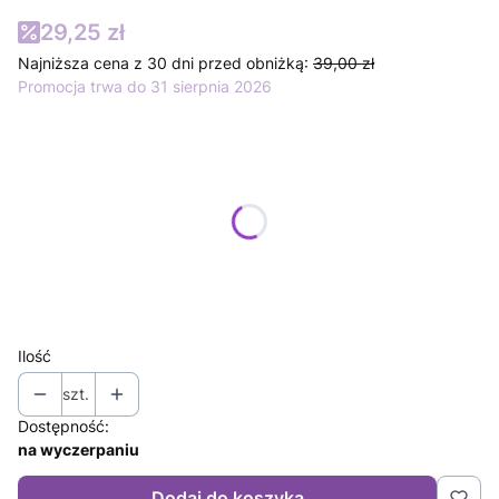
29,25 zł
Najniższa cena z 30 dni przed obniżką:
39,00 zł
Promocja trwa do 31 sierpnia 2026
Wybierz wariant produktu:
Poszczególne warianty mogą różnić się ceną
*
Rozmiar
Wybierz
Ilość
szt.
Dostępność:
na wyczerpaniu
Dodaj do koszyka