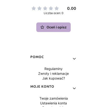
0.00
Liczba ocen: 0
Oceń i opisz
Linki w stopce
POMOC
Regulaminy
Zwroty i reklamacje
Jak kupować?
MOJE KONTO
Twoje zamówienia
Ustawienia konta