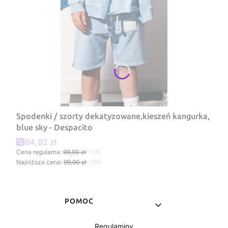
Spodenki / szorty dekatyzowane,kieszeń kangurka,
blue sky - Despacito
Cena promocyjna
84,92 zł
Cena regularna:
99,90 zł
-15%
Najniższa cena:
99,90 zł
-15%
Linki w stopce
POMOC
Regulaminy