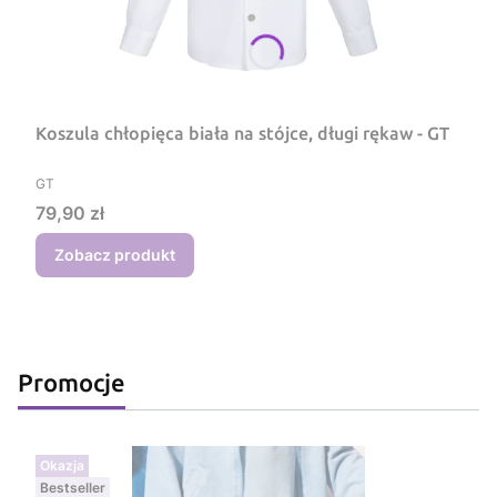
Koszula chłopięca biała na stójce, długi rękaw - GT
PRODUCENT
GT
Cena
79,90 zł
Zobacz produkt
Promocje
Okazja
Bestseller