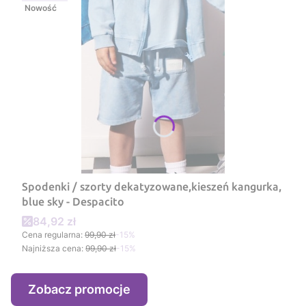
Nowość
Spodenki / szorty dekatyzowane,kieszeń kangurka,
blue sky - Despacito
Cena promocyjna
84,92 zł
Cena regularna:
99,90 zł
-15%
Najniższa cena:
99,90 zł
-15%
Zobacz promocje