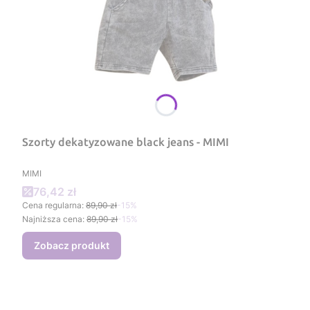
Szorty dekatyzowane black jeans - MIMI
PRODUCENT
MIMI
Cena promocyjna
76,42 zł
Cena regularna:
89,90 zł
-15%
Najniższa cena:
89,90 zł
-15%
Zobacz produkt