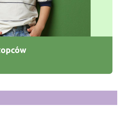
hłopców