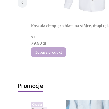
Koszula chłopięca biała na stójce, długi rę
PRODUCENT
GT
Cena
79,90 zł
Zobacz produkt
Promocje
Okazja