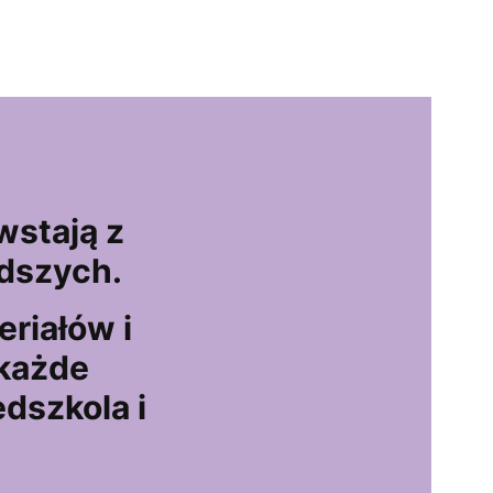
wstają z
dszych.
riałów i
 każde
edszkola i