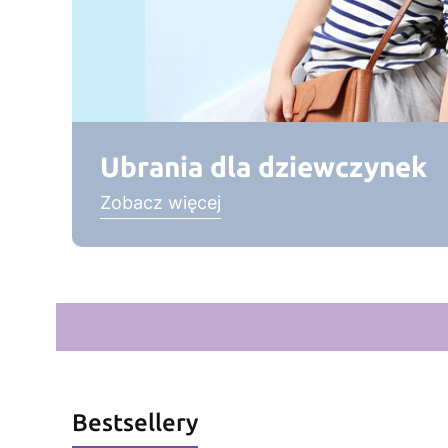
Ubrania dla dziewczynek
Zobacz więcej
Bestsellery