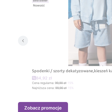
Bestseller
Nowość
Spodenki / szorty dekatyzowane,kieszeń ka
Cena promocyjna
84,92 zł
Cena regularna:
99,90 zł
-15%
Najniższa cena:
99,90 zł
-15%
Zobacz promocje