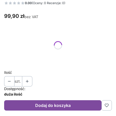
0.00
(Oceny: 0 Recenzje: 0)
Cena
99,90 zł
bez VAT
Wybierz wariant produktu:
Poszczególne warianty mogą różnić się ceną
*
Rozmiar
Wybierz
Ilość
szt.
Dostępność:
duża ilość
Dodaj do koszyka