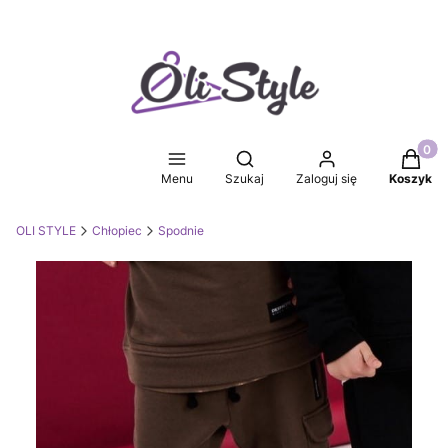
Produkt
Otwórz wyszukiwarkę
Menu
Szukaj
Zaloguj się
Koszyk
OLI STYLE
Chłopiec
Spodnie