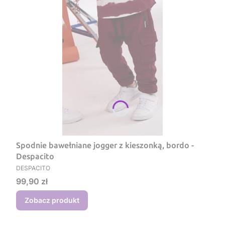
Spodnie bawełniane jogger z kieszonką, bordo -
Despacito
PRODUCENT
DESPACITO
Cena
99,90 zł
Zobacz produkt