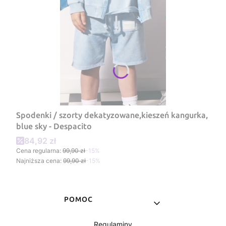
Spodenki / szorty dekatyzowane,kieszeń kangurka,
blue sky - Despacito
Cena promocyjna
84,92 zł
Cena regularna:
99,90 zł
-15%
Najniższa cena:
99,90 zł
-15%
Linki w stopce
POMOC
Regulaminy