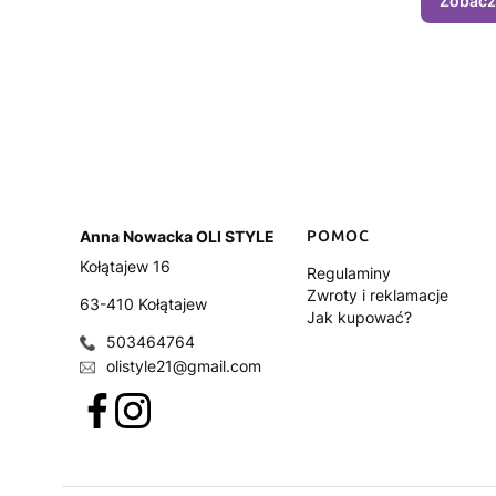
Zobacz
Anna Nowacka OLI STYLE
Linki w stopce
POMOC
Kołątajew 16
Regulaminy
Zwroty i reklamacje
63-410 Kołątajew
Jak kupować?
503464764
olistyle21@gmail.com