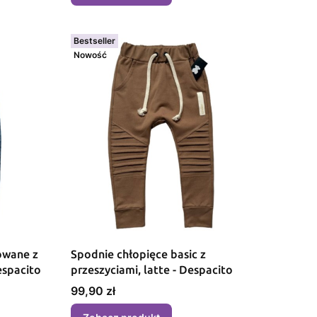
Bestseller
Nowość
owane z
Spodnie chłopięce basic z
i, niebieskie - Despacito
przeszyciami, latte - Despacito
Cena
99,90 zł