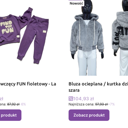
Nowość
N fioletowy - La
Bluza ocieplana / kurtka dz
szara
promocyjna
Cena promocyjna
zł
104,93 zł
ena:
87,92 zł
-6%
Najniższa cena:
97,93 zł
+7%
 produkt
Zobacz produkt