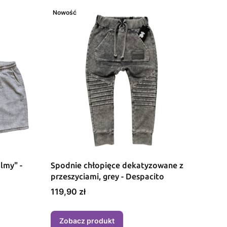
Nowość
lmy" -
Spodnie chłopięce dekatyzowane z
przeszyciami, grey - Despacito
Cena
119,90 zł
Zobacz produkt