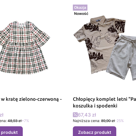
Okazja
Nowość
 w kratę zielono-czerwoną -
Chłopięcy komplet letni "Pa
koszulka i spodenki
promocyjna
Cena promocyjna
zł
67,43 zł
ena:
48,93 zł
+7%
Najniższa cena:
89,90 zł
-25%
 produkt
Zobacz produkt