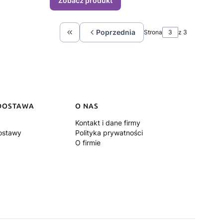
Zobacz produkt
Poprzednia
Strona
z 3
Wróć do pierwszej strony z produktami
 DOSTAWA
O NAS
Kontakt i dane firmy
dostawy
Polityka prywatności
O firmie