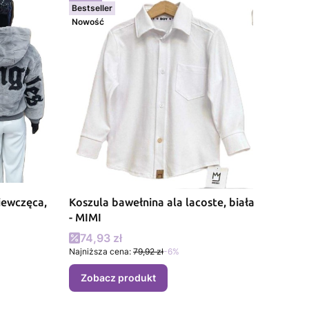
Bestseller
Nowość
iewczęca,
Koszula bawełnina ala lacoste, biała
- MIMI
Cena promocyjna
74,93 zł
Najniższa cena:
79,92 zł
-6%
Zobacz produkt