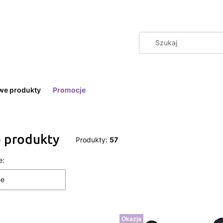
we produkty
Promocje
 produkty
Produkty:
57
 produktów
e:
ne
Okazja