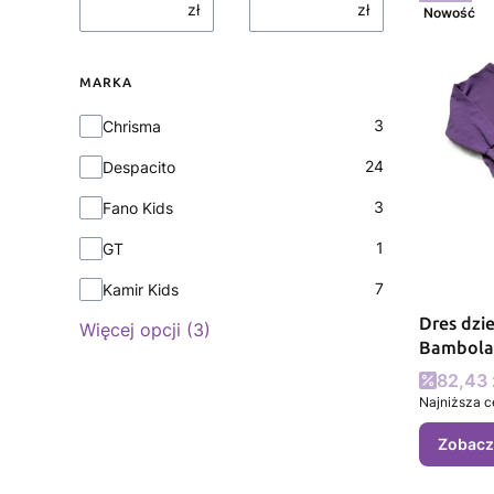
zł
zł
Nowość
MARKA
Marka
3
Chrisma
24
Despacito
3
Fano Kids
1
GT
7
Kamir Kids
Dres dziewczęcy FU
Więcej opcji (3)
Bambola
Cena 
82,43 
Najniższa c
Zobacz