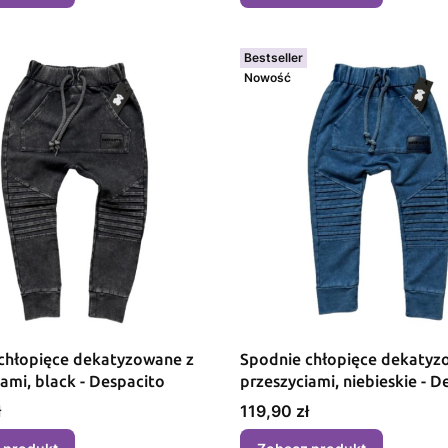
Bestseller
Nowość
chłopięce dekatyzowane z
Spodnie chłopięce dekatyz
przeszyciami, black - Despacito
przeszyciam
Cena
ł
119,90 zł