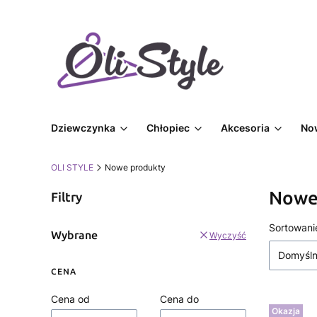
Dziewczynka
Chłopiec
Akcesoria
No
OLI STYLE
Nowe produkty
Nowe
Filtry
Lista
Sortowani
Wybrane
Wyczyść
Domyśl
CENA
Cena od
Cena do
Okazja