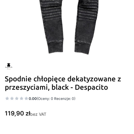
Spodnie chłopięce dekatyzowane z
przeszyciami, black - Despacito
0.00
(Oceny: 0 Recenzje: 0)
Cena
119,90 zł
bez VAT
Wybierz wariant produktu: