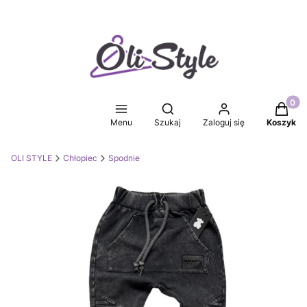
Produkt
Otwórz wyszukiwarkę
Menu
Szukaj
Zaloguj się
Koszyk
OLI STYLE
Chłopiec
Spodnie