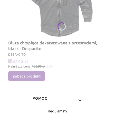
Bluza chłopięca dekatyzowana z przeszyciami,
black - Despacito
PRODUCENT
DESPACITO
Cena promocyjna
97,43 zł
Najniższa cena:
129,90 zł
-25%
Zobacz produkt
Linki w stopce
POMOC
Regulaminy