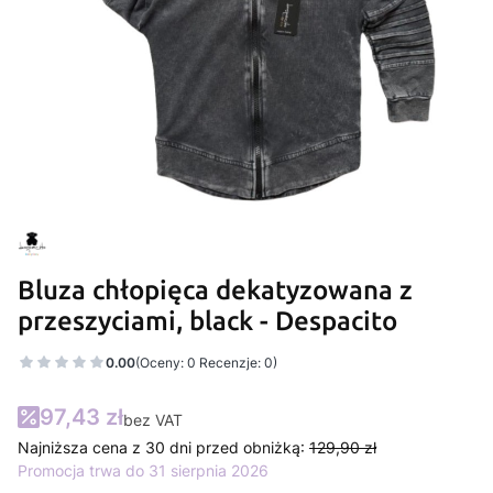
Bluza chłopięca dekatyzowana z
przeszyciami, black - Despacito
0.00
(Oceny: 0 Recenzje: 0)
97,43 zł
bez VAT
Najniższa cena z 30 dni przed obniżką:
129,90 zł
Promocja trwa do 31 sierpnia 2026