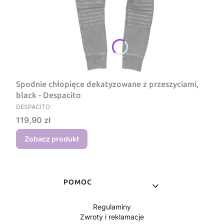
Spodnie chłopięce dekatyzowane z przeszyciami,
black - Despacito
PRODUCENT
DESPACITO
Cena
119,90 zł
Zobacz produkt
Linki w stopce
POMOC
Regulaminy
Zwroty i reklamacje