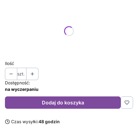
Wybierz wariant produktu:
Poszczególne warianty mogą różnić się ceną
*
Rozmiar
Wybierz
Ilość
szt.
Dostępność:
na wyczerpaniu
Dodaj do koszyka
Czas wysyłki:
48 godzin