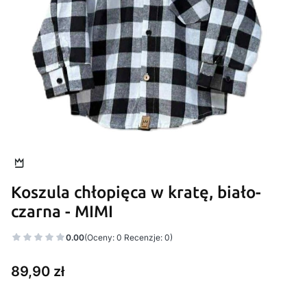
Koszula chłopięca w kratę, biało-
czarna - MIMI
0.00
(Oceny: 0 Recenzje: 0)
Cena
89,90 zł
Wybierz wariant produktu: