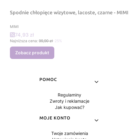
Spodnie chłopięce wizytowe, lacoste, czarne - MIMI
PRODUCENT
MIMI
Cena promocyjna
74,93 zł
Najniższa cena:
99,90 zł
-25%
Zobacz produkt
Linki w stopce
POMOC
Regulaminy
Zwroty i reklamacje
Jak kupować?
MOJE KONTO
Twoje zamówienia