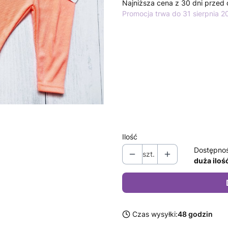
Najniższa cena z 30 dni przed 
Promocja trwa do 31 sierpnia 2
Wybierz wariant produktu:
Poszczególne warianty mogą ró
*
Rozmiar
Wybierz
Ilość
Dostępno
szt.
duża iloś
Czas wysyłki:
48 godzin