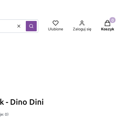
Produkty w kos
Wyczyść
Szukaj
Ulubione
Zaloguj się
Koszyk
 - Dino Dini
e: 0)