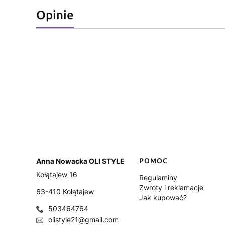
Opinie
Anna Nowacka OLI STYLE
Linki w stopce
POMOC
Kołątajew 16
Regulaminy
Zwroty i reklamacje
63-410 Kołątajew
Jak kupować?
503464764
olistyle21@gmail.com