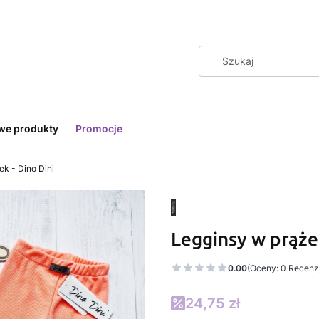
we produkty
Promocje
ek - Dino Dini
Legginsy w prążek
0.00
(Oceny: 0 Recenzj
24,75 zł