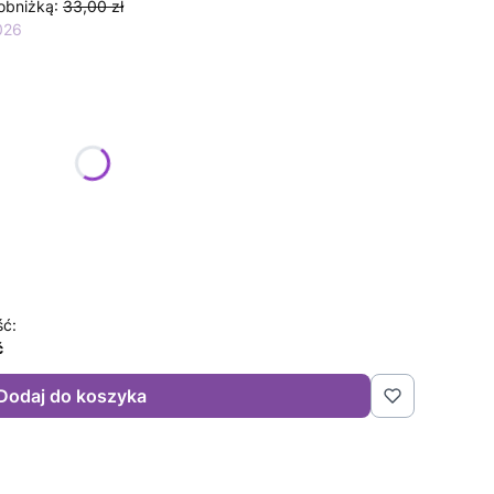
obniżką:
33,00 zł
026
żnić się ceną
ść:
ć
Dodaj do koszyka