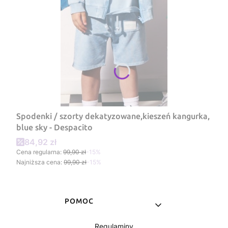
Spodenki / szorty dekatyzowane,kieszeń kangurka,
blue sky - Despacito
Cena promocyjna
84,92 zł
Cena regularna:
99,90 zł
-15%
Najniższa cena:
99,90 zł
-15%
Linki w stopce
POMOC
Regulaminy